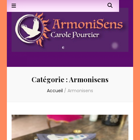
Armonisens
Catégorie :
Armonisens
Accueil
/
Armonisens