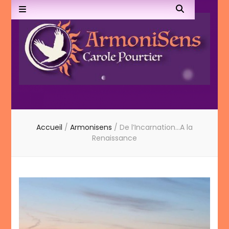
Armonisens
Accueil
/
Armonisens
/
De l’Incarnation…A la
Renaissance